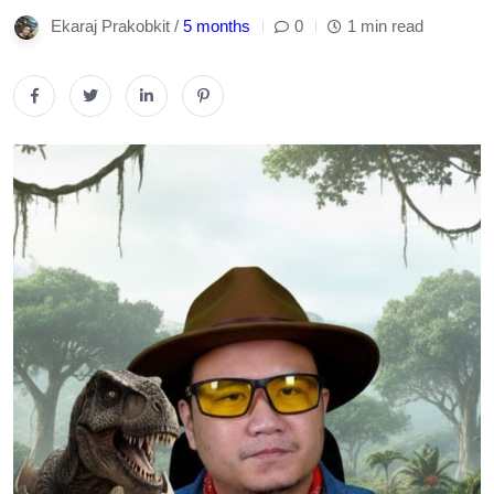
Ekaraj Prakobkit /
5 months
0
1 min read