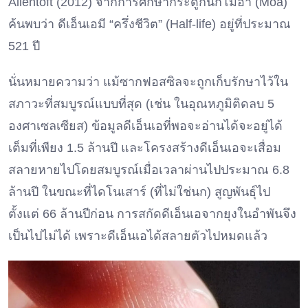
Allentoft (2012) จากการศึกษากระดูกนกโมอา (Moa)
ค้นพบว่า ดีเอ็นเอมี “ครึ่งชีวิต” (Half-life) อยู่ที่ประมาณ
521 ปี
นั่นหมายความว่า แม้ซากฟอสซิลจะถูกเก็บรักษาไว้ใน
สภาวะที่สมบูรณ์แบบที่สุด (เช่น ในอุณหภูมิติดลบ 5
องศาเซลเซียส) ข้อมูลดีเอ็นเอที่พอจะอ่านได้จะอยู่ได้
เต็มที่เพียง 1.5 ล้านปี และโครงสร้างดีเอ็นเอจะเสื่อม
สลายหายไปโดยสมบูรณ์เมื่อเวลาผ่านไปประมาณ 6.8
ล้านปี ในขณะที่ไดโนเสาร์ (ที่ไม่ใช่นก) สูญพันธุ์ไป
ตั้งแต่ 66 ล้านปีก่อน การสกัดดีเอ็นเอจากยุงในอำพันจึง
เป็นไปไม่ได้ เพราะดีเอ็นเอได้สลายตัวไปหมดแล้ว