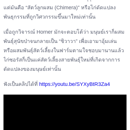
แต่มันคือ “สัตว์ลูกผสม (Chimera)” หรือไก่ดัดแปลง
พันธุกรรมที่ถูกวิศวกรรมขึ้นมาใหม่เท่านั้น
เมื่อถูกวิจารณ์ Horner มักจะตอบโต้ว่า มนุษย์เราก็ผสม
พันธุ์สุนัขป่าจนกลายเป็น “ชิวาวา” เพื่อเอามาอุ้มเล่น
หรือผสมพันธุ์สัตว์เลี้ยงในฟาร์มตามใจชอบมานานแล้ว
ไก่ซอรัสก็เป็นแค่สัตว์เลี้ยงสายพันธุ์ใหม่ที่เกิดจากการ
ดัดแปลงของมนุษย์เท่านั้น
ฟังเป็นคลิปได้ที่
https://youtu.be/SYXyBtR3Za4