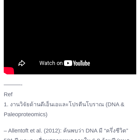
———-
Ref
1. งานวิจัยด้านดีเอ็นเอและโปรตีนโบราณ (DNA &
Paleoproteomics)
– Allentoft et al. (2012): ค้นพบว่า DNA มี “ครึ่งชีวิต”