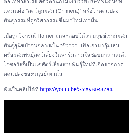
ต่อให้ทำสำเร็จ สัตว์ตัวนี้ก็ไม่ใช่บรรพบุรุษที่ฟื้นคืนชีพ
แต่มันคือ “สัตว์ลูกผสม (Chimera)” หรือไก่ดัดแปลง
พันธุกรรมที่ถูกวิศวกรรมขึ้นมาใหม่เท่านั้น
เมื่อถูกวิจารณ์ Horner มักจะตอบโต้ว่า มนุษย์เราก็ผสม
พันธุ์สุนัขป่าจนกลายเป็น “ชิวาวา” เพื่อเอามาอุ้มเล่น
หรือผสมพันธุ์สัตว์เลี้ยงในฟาร์มตามใจชอบมานานแล้ว
ไก่ซอรัสก็เป็นแค่สัตว์เลี้ยงสายพันธุ์ใหม่ที่เกิดจากการ
ดัดแปลงของมนุษย์เท่านั้น
ฟังเป็นคลิปได้ที่
https://youtu.be/SYXyBtR3Za4