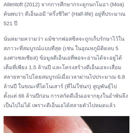
Allentoft (2012) จากการศึกษากระดูกนกโมอา (Moa)
ค้นพบว่า ดีเอ็นเอมี “ครึ่งชีวิต” (Half-life) อยู่ที่ประมาณ
521 ปี
นั่นหมายความว่า แม้ซากฟอสซิลจะถูกเก็บรักษาไว้ใน
สภาวะที่สมบูรณ์แบบที่สุด (เช่น ในอุณหภูมิติดลบ 5
องศาเซลเซียส) ข้อมูลดีเอ็นเอที่พอจะอ่านได้จะอยู่ได้
เต็มที่เพียง 1.5 ล้านปี และโครงสร้างดีเอ็นเอจะเสื่อม
สลายหายไปโดยสมบูรณ์เมื่อเวลาผ่านไปประมาณ 6.8
ล้านปี ในขณะที่ไดโนเสาร์ (ที่ไม่ใช่นก) สูญพันธุ์ไป
ตั้งแต่ 66 ล้านปีก่อน การสกัดดีเอ็นเอจากยุงในอำพันจึง
เป็นไปไม่ได้ เพราะดีเอ็นเอได้สลายตัวไปหมดแล้ว