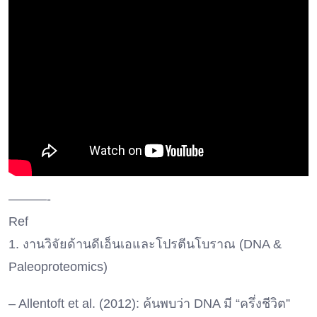
———-
Ref
1. งานวิจัยด้านดีเอ็นเอและโปรตีนโบราณ (DNA &
Paleoproteomics)
– Allentoft et al. (2012): ค้นพบว่า DNA มี “ครึ่งชีวิต”