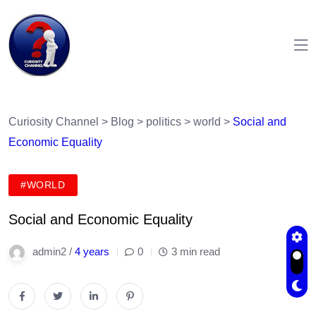
Curiosity Channel
>
Blog
>
politics
>
world
>
Social and
Economic Equality
#WORLD
Social and Economic Equality
admin2 /
4 years
0
3 min read