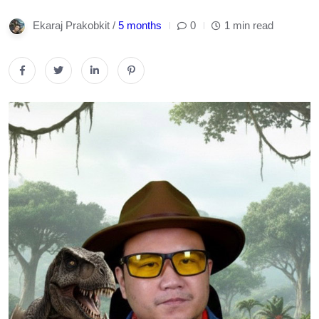
Ekaraj Prakobkit /
5 months
0
1 min read