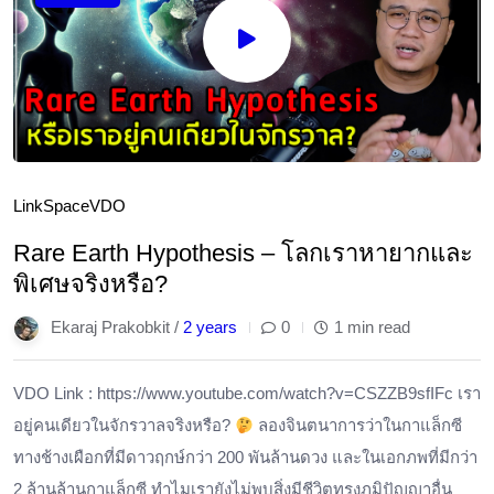
Link
Space
VDO
Rare Earth Hypothesis – โลกเราหายากและ
พิเศษจริงหรือ?
Ekaraj Prakobkit /
2 years
0
1 min read
VDO Link : https://www.youtube.com/watch?v=CSZZB9sfIFc เรา
อยู่คนเดียวในจักรวาลจริงหรือ?
ลองจินตนาการว่าในกาแล็กซี
ทางช้างเผือกที่มีดาวฤกษ์กว่า 200 พันล้านดวง และในเอกภพที่มีกว่า
2 ล้านล้านกาแล็กซี ทำไมเรายังไม่พบสิ่งมีชีวิตทรงภูมิปัญญาอื่น