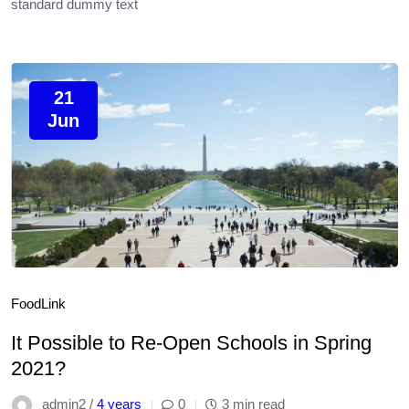
standard dummy text
21
Jun
Food
Link
It Possible to Re-Open Schools in Spring
2021?
admin2 /
4 years
0
3 min read