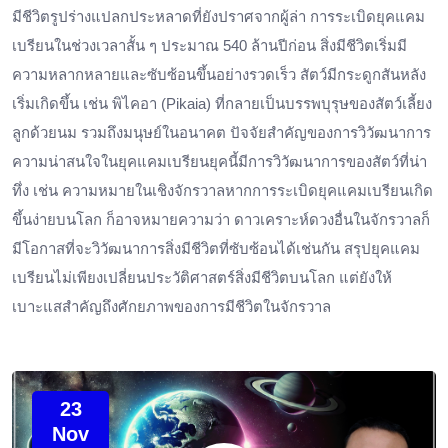
มีชีวิตรูปร่างแปลกประหลาดที่ยังปราศจากผู้ล่า การระเบิดยุคแคม
เบรียนในช่วงเวลาสั้น ๆ ประมาณ 540 ล้านปีก่อน สิ่งมีชีวิตเริ่มมี
ความหลากหลายและซับซ้อนขึ้นอย่างรวดเร็ว สัตว์มีกระดูกสันหลัง
เริ่มเกิดขึ้น เช่น พิไคอา (Pikaia) ที่กลายเป็นบรรพบุรุษของสัตว์เลี้ยง
ลูกด้วยนม รวมถึงมนุษย์ในอนาคต ปัจจัยสำคัญของการวิวัฒนาการ
ความน่าสนใจในยุคแคมเบรียนยุคนี้มีการวิวัฒนาการของสัตว์ที่น่า
ทึ่ง เช่น ความหมายในเชิงจักรวาลหากการระเบิดยุคแคมเบรียนเกิด
ขึ้นง่ายบนโลก ก็อาจหมายความว่า ดาวเคราะห์ดวงอื่นในจักรวาลก็
มีโอกาสที่จะวิวัฒนาการสิ่งมีชีวิตที่ซับซ้อนได้เช่นกัน สรุปยุคแคม
เบรียนไม่เพียงเปลี่ยนประวัติศาสตร์สิ่งมีชีวิตบนโลก แต่ยังให้
เบาะแสสำคัญถึงศักยภาพของการมีชีวิตในจักรวาล
23
Nov