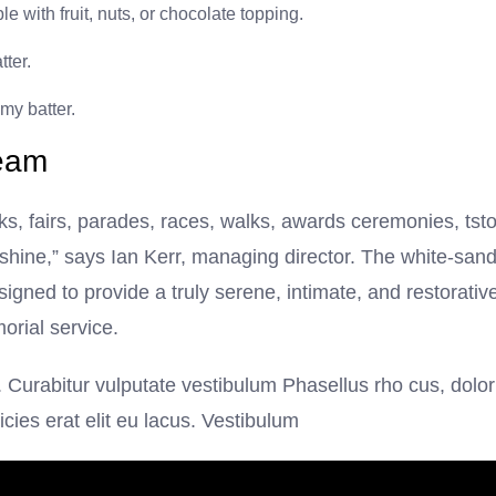
le with fruit, nuts, or chocolate topping.
ter.
my batter.
team
, fairs, parades, races, walks, awards ceremonies, tst
shine,” says Ian Kerr, managing director. The white-san
signed to provide a truly serene, intimate, and restorativ
orial service.
. Curabitur vulputate vestibulum Phasellus rho cus, dolor
ricies erat elit eu lacus. Vestibulum