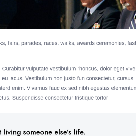
s, fairs, parades, races, walks, awards ceremonies, fas
. Curabitur vulputate vestibulum rhoncus, dolor eget vive
elit eu lacus. Vestibulum non justo fun consectetur, cursus
s interd enim. Vivamus fauc ex sed nibh egestas elementu
tus. Suspendisse consectetur tristique tortor
 living someone else’s life.