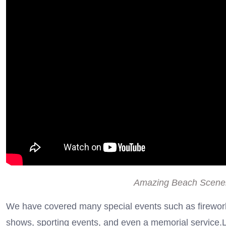
Amazing Beach Scene
We have covered many special events such as firework
shows, sporting events, and even a memorial service.Lo