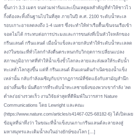
ขึ้นกว่า 3.3 เมตร จนท่วมฟาร์มและเป็นเหตุผลสำคัญที่ทำให้ชาวไว
กิ้งต้องละทิ้งถิ่นฐานไปในที่สุด ภายในปี ค.ศ. 2100 ระดับน้ำทะเล
รอบเกาะอาจลดลงถึง 1-4 เมตร ซึ่งจะทำให้ท่าเรือตื้นเขินจนเรือเข้า
จอดไม่ได้ กระทบต่อการประมงและการขนส่งที่เป็นหัวใจหลักของ
กรีนแลนด์ กรีนแลนด์ เมื่อน้ำแข็งละลายกลับทำให้ระดับน้ำทะเลลด
ลง?ในขณะที่ทั่วโลกกำลังตื่นตระหนกกับวิกฤตการเปลี่ยนแปลง
สภาพภูมิอากาศที่ทำให้น้ำแข็งขั้วโลกละลายและส่งผลให้ระดับน้ำ
ทะเลทั่วโลกสูงขึ้น แต่ที่ กรีนแลนด์ ดินแดนต้นกำเนิดของน้ำแข็ง
เหล่านั้น กลับกำลังเผชิญกับปรากฏการณ์ที่ขัดแย้งกับสามัญสำนึก
อย่างสิ้นเชิง นั่นคือการที่ระดับน้ำทะเลชายฝั่งของพวกเขากำลัง ’ลด
ต่ำลง’อย่างรวดเร็ว งานวิจัยล่าสุดที่ตีพิมพ์ในวารสาร Nature
Communications โดย Lewright และคณะ
(https://www.nature.com/articles/s41467-025-68182-6) ได้เปิดเผย
ข้อมูลที่น่าทึ่งว่า ในขณะที่น้ำแข็งบนเกาะกรีนแลนด์ละลายลงสู่
มหาสมุทรและเติมน้ำลงในอ่างยักษ์ของโลก […]