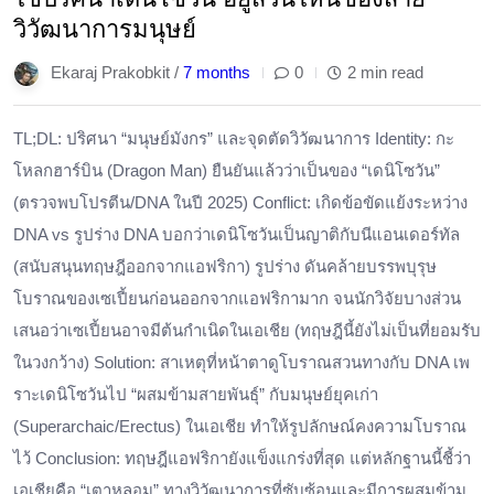
วิวัฒนาการมนุษย์
Ekaraj Prakobkit /
7 months
0
2 min read
TL;DL: ปริศนา “มนุษย์มังกร” และจุดตัดวิวัฒนาการ ​Identity: กะ
โหลกฮาร์บิน (Dragon Man) ยืนยันแล้วว่าเป็นของ “เดนิโซวัน”
(ตรวจพบโปรตีน/DNA ในปี 2025) ​Conflict: เกิดข้อขัดแย้งระหว่าง
DNA vs รูปร่าง ​DNA บอกว่าเดนิโซวันเป็นญาติกับนีแอนเดอร์ทัล
(สนับสนุนทฤษฎีออกจากแอฟริกา) ​รูปร่าง ดันคล้ายบรรพบุรุษ
โบราณของเซเปี้ยนก่อนออกจากแอฟริกามาก จนนักวิจัยบางส่วน
เสนอว่าเซเปี้ยนอาจมีต้นกำเนิดในเอเชีย (ทฤษฎีนี้ยังไม่เป็นที่ยอมรับ
ในวงกว้าง) ​Solution: สาเหตุที่หน้าตาดูโบราณสวนทางกับ DNA เพ
ราะเดนิโซวันไป “ผสมข้ามสายพันธุ์” กับมนุษย์ยุคเก่า
(Superarchaic/Erectus) ในเอเชีย ทำให้รูปลักษณ์คงความโบราณ
ไว้ ​Conclusion: ทฤษฎีแอฟริกายังแข็งแกร่งที่สุด แต่หลักฐานนี้ชี้ว่า
เอเชียคือ “เตาหลอม” ทางวิวัฒนาการที่ซับซ้อนและมีการผสมข้าม