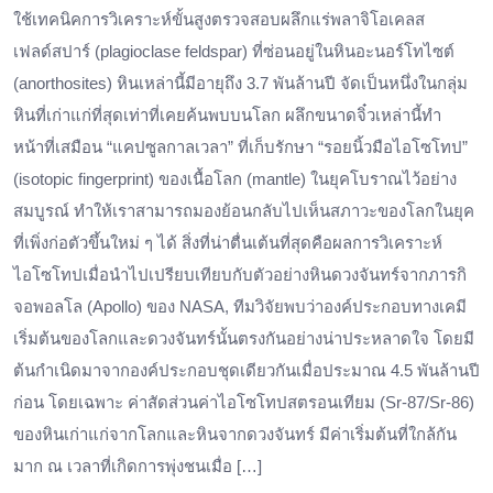
ใช้เทคนิคการวิเคราะห์ขั้นสูงตรวจสอบผลึกแร่พลาจิโอเคลส
เฟลด์สปาร์ (plagioclase feldspar) ที่ซ่อนอยู่ในหินอะนอร์โทไซต์
(anorthosites) หินเหล่านี้มีอายุถึง 3.7 พันล้านปี จัดเป็นหนึ่งในกลุ่ม
หินที่เก่าแก่ที่สุดเท่าที่เคยค้นพบบนโลก ผลึกขนาดจิ๋วเหล่านี้ทำ
หน้าที่เสมือน “แคปซูลกาลเวลา” ที่เก็บรักษา “รอยนิ้วมือไอโซโทป”
(isotopic fingerprint) ของเนื้อโลก (mantle) ในยุคโบราณไว้อย่าง
สมบูรณ์ ทำให้เราสามารถมองย้อนกลับไปเห็นสภาวะของโลกในยุค
ที่เพิ่งก่อตัวขึ้นใหม่ ๆ ได้ สิ่งที่น่าตื่นเต้นที่สุดคือผลการวิเคราะห์
ไอโซโทปเมื่อนำไปเปรียบเทียบกับตัวอย่างหินดวงจันทร์จากภารกิ
จอพอลโล (Apollo) ของ NASA, ทีมวิจัยพบว่าองค์ประกอบทางเคมี
เริ่มต้นของโลกและดวงจันทร์นั้นตรงกันอย่างน่าประหลาดใจ โดยมี
ต้นกำเนิดมาจากองค์ประกอบชุดเดียวกันเมื่อประมาณ 4.5 พันล้านปี
ก่อน โดยเฉพาะ ค่าสัดส่วนค่าไอโซโทปสตรอนเทียม (Sr-87/Sr-86)
ของหินเก่าแก่จากโลกและหินจากดวงจันทร์ มีค่าเริ่มต้นที่ใกล้กัน
มาก ณ เวลาที่เกิดการพุ่งชนเมื่อ […]