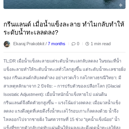
กรีนแลนด์ เมื่อน้ำแข็งละลาย ทำไมกลับทำให้
ระดับน้ำทะเลลดลง?
Ekaraj Prakobkit /
7 months
0
1 min read
TL;DR เมื่อน้ำแข็งละลายแต่ระดับน้ำทะเลกลับลดลง ในขณะที่น้ำ
แข็งละลายทำให้ระดับน้ำทะเลทั่วโลกสูงขึ้น แต่ระดับน้ำทะเลชายฝั่ง
ของ กรีนแลนด์กลับลดต่ำลง อย่างรวดเร็ว กลไกทางธรณีวิทยา: มี
สาเหตุหลักมาจาก 2 ปัจจัย: – การปรับตัวของเปลือกโลก (Glacial
Isostatic Adjustment): เมื่อน้ำหนักน้ำแข็งหายไป แผ่นดิน
กรีนแลนด์จึงดีดตัวยกสูงขึ้น – แรงโน้มถ่วงลดลง: เมื่อมวลน้ำแข็ง
ลดลง แรงดึงดูดที่เคยดึงรั้งน้ำทะเลไว้รอบเกาะก็ลดลงด้วย น้ำจึง
ไหลออกไปจากชายฝั่ง ในศตวรรษที่ 15 ช่วง “ยุคน้ำแข็งน้อย” น้ำ
แข็งที่ขยายตัวกลับกดทับแผ่นดินให้จมลงและดึงดูดน้ำทะเลให้สูง