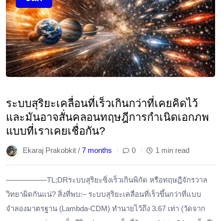
ระบบสุริยะเคลื่อนที่เร็วเกินกว่าที่เคยคิดไว้
และมันอาจสั่นคลอนทฤษฎีการกำเนิดเอกภพ
แบบที่เราเคยเชื่อกัน?
Ekaraj Prakobkit /
7 months
0
1 min read
—————–TL;DRระบบสุริยะซิ่งเร็วเกินพิกัด หรือทฤษฎีจักรวาล
วิทยาผิดกันแน่? สิ่งที่พบ:– ระบบสุริยะเคลื่อนที่เร็วขึ้นกว่าที่แบบ
จำลองมาตรฐาน (Lambda-CDM) ทำนายไว้ถึง 3.67 เท่า (วัดจาก