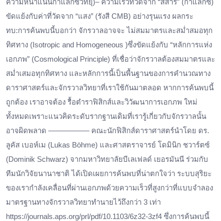
ความหนาแน่นกาแล็กซีวิทยุ)– ความเร็วที่วัดจาก “สสาร” (กาแล็กซี)
ขัดแย้งกับค่าที่วัดจาก “แสง” (รังสี CMB) อย่างรุนแรง ผลกระ
ทบ:การค้นพบนี้บอกว่า จักรวาลอาจจะ ไม่สมมาตรและสม่ำสมอทุก
ทิศทาง (Isotropic and Homogeneous )ซึ่งขัดแย้งกับ “หลักการแห่ง
เอกภพ” (Cosmological Principle) ที่เชื่อว่าจักรวาลต้องสมมาตรและ
สม่ำเสมอทุกทิศทาง และหลักการนี้เป็นพื้นฐานของการคำนวณทาง
ดาราศาสตร์และจักรวาลวิทยาที่เราใช้กันมาตลอด หากการค้นพบนี้
ถูกต้อง เราอาจต้อง รื้อตำราฟิสิกส์และวิวัฒนาการเอกภพ ใหม่
ทั้งหมดเพราะแนวคิดระดับรากฐานเดิมที่เรารู้เกี่ยวกับจักรวาลนั้น
อาจผิดพลาด —————– คณะนักฟิสิกส์ดาราศาสตร์นำโดย ดร.
ลูคัส เบอห์เม (Lukas Böhme) และศาสตราจารย์ โดมินิก ชวาร์ตซ์
(Dominik Schwarz) จากมหาวิทยาลัยบีเลเฟลด์ เยอรมันนี ร่วมกับ
ทีมนักวิจัยนานาชาติ ได้เปิดเผยการค้นพบที่น่าตกใจว่า ระบบสุริยะ
ของเรากำลังเคลื่อนที่ผ่านเอกภพด้วยความเร็วที่สูงกว่าที่แบบจำลอง
มาตรฐานทางจักรวาลวิทยาทำนายไว้ถึงกว่า 3 เท่า
https://journals.aps.org/prl/pdf/10.1103/6z32-3zf4 ซึ่งการค้นพบนี้