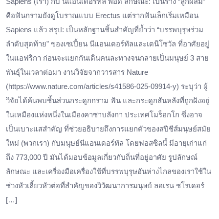
Sapiens (เรา) กับ นีแอนเดอร์ทัล พอดี ​ลักษณะ: เป็นร่าง “ลูกผสม”
คือฟันกรามยังดูโบราณแบบ Erectus แต่รากฟันเล็กเริ่มเหมือน
Sapiens แล้ว ​สรุป: เป็นหลักฐานชิ้นสำคัญที่ย้ำว่า “บรรพบุรุษร่วม
ลำดับสุดท้าย” ของเซเปี้ยน นีแอนเดอร์ทัลและเดนิโซวัล ที่อาศัยอยู่
ในแอฟริกา ก่อนจะแยกกันเดินคนละทางจนกลายเป็นมนุษย์ 3 สาย
พันธุ์ในเวลาต่อมา งานวิจัยจากวารสาร Nature
(https://www.nature.com/articles/s41586-025-09914-y) ระบุว่า ผู้
วิจัยได้ค้นพบชิ้นส่วนกระดูกกราม ฟัน และกระดูกสันหลังที่ถูกฝังอยู่
ในเหมืองแห่งหนึ่งในเมืองคาซาบลังกา ประเทศโมร็อกโก ซึ่งอาจ
เป็นเบาะแสสำคัญ ที่ช่วยอธิบายถึงการแยกตัวของสปีชีส์มนุษย์สมัย
ใหม่ (พวกเรา) กับมนุษย์นีแอนเดอร์ทัล โดยฟอสซิลนี้ มีอายุเก่าแก่
ถึง 773,000 ปี มันได้มอบข้อมูลเกี่ยวกับถิ่นที่อยู่อาศัย รูปลักษณ์
ลักษณะ และเครื่องมือเครื่องใช้ที่บรรพบุรุษอันห่างไกลของเราใช้ใน
ช่วงหัวเลี้ยวหัวต่อที่สำคัญของวิวัฒนาการมนุษย์ ลอเรน ชโรเดอร์
[…]