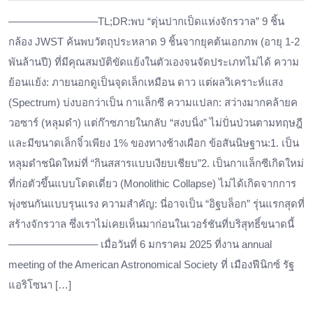
————————–TL;DR:พบ “ตุ่นปากเป็ดแห่งจักรวาล” 9 ชิ้น
กล้อง JWST ค้นพบวัตถุประหลาด 9 ชิ้นจากยุคต้นเอกภพ (อายุ 1-2
พันล้านปี) ที่มีคุณสมบัติขัดแย้งในตัวเองจนจัดประเภทไม่ได้ ความ
ย้อนแย้ง: ภายนอกดูเป็นจุดเล็กเหมือน ดาว แต่ผลวิเคราะห์แสง
(Spectrum) บ่งบอกว่าเป็น กาแล็กซี ความแปลก: สว่างมากคล้ายค
วอซาร์ (หลุมดำ) แต่ก๊าซภายในกลับ “สงบนิ่ง” ไม่ปั่นป่วนตามทฤษฎี
และมีขนาดเล็กจิ๋วเพียง 1% ของทางช้างเผือก ข้อสันนิษฐาน:1. เป็น
หลุมดำชนิดใหม่ที่ “กินสสารแบบเงียบเชียบ”2. เป็นกาแล็กซีเกิดใหม่
ที่ก่อตัวขึ้นแบบโดดเดี่ยว (Monolithic Collapse) ไม่ได้เกิดจากการ
พุ่งชนกันแบบรุนแรง ความสำคัญ: นี่อาจเป็น “อิฐบล็อก” รุ่นแรกสุดที่
สร้างจักรวาล ซึ่งเราไม่เคยเห็นมาก่อนในเวอร์ชันที่บริสุทธิ์ขนาดนี้
————————– เมื่อวันที่ 6 มกราคม 2025 ที่งาน annual
meeting of the American Astronomical Society ที่ เมืองฟีนิกซ์ รัฐ
แอริโซนา […]