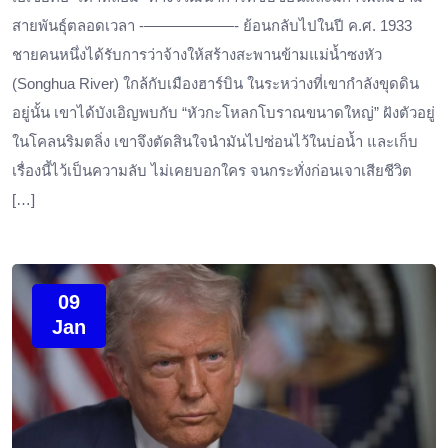
สายพันธุ์ตลอดเวลา ‐——————- ย้อนกลับไปในปี ค.ศ. 1933
ชายคนหนึ่งได้รับการว่าจ้างให้สร้างสะพานข้ามแม่น้ำซงหัว
(Songhua River) ใกล้กับเมืองฮาร์บิน ในระหว่างที่เขากำลังขุดดิน
อยู่นั้น เขาได้บังเอิญพบกับ “หัวกะโหลกโบราณขนาดใหญ่” ฝังตัวอยู่
ในโคลนริมตลิ่ง เขาจึงตัดสินใจนำมันไปซ่อนไว้ในบ่อน้ำ และเก็บ
เรื่องนี้ไว้เป็นความลับ ไม่เคยบอกใคร จนกระทั่งก่อนเจาเสียชีวิต
[…]
09
Jan