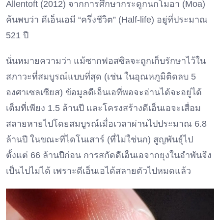
Allentoft (2012) จากการศึกษากระดูกนกโมอา (Moa)
ค้นพบว่า ดีเอ็นเอมี “ครึ่งชีวิต” (Half-life) อยู่ที่ประมาณ
521 ปี
นั่นหมายความว่า แม้ซากฟอสซิลจะถูกเก็บรักษาไว้ใน
สภาวะที่สมบูรณ์แบบที่สุด (เช่น ในอุณหภูมิติดลบ 5
องศาเซลเซียส) ข้อมูลดีเอ็นเอที่พอจะอ่านได้จะอยู่ได้
เต็มที่เพียง 1.5 ล้านปี และโครงสร้างดีเอ็นเอจะเสื่อม
สลายหายไปโดยสมบูรณ์เมื่อเวลาผ่านไปประมาณ 6.8
ล้านปี ในขณะที่ไดโนเสาร์ (ที่ไม่ใช่นก) สูญพันธุ์ไป
ตั้งแต่ 66 ล้านปีก่อน การสกัดดีเอ็นเอจากยุงในอำพันจึง
เป็นไปไม่ได้ เพราะดีเอ็นเอได้สลายตัวไปหมดแล้ว