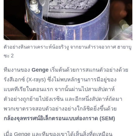
ตัวอย่างหินดาวเคราะห์น้อยริวงู จากยานสำรวจอวกาศ ฮายาบู
ซะ 2
ทีมงานของ
Genge
เริ่มต้นด้วยการสแกนตัวอย่างด้วย
รังสีเอกซ์ (X-rays) ซึ่งไม่พบหลักฐานการมีอยู่ของ
แบคทีเรียในตอนแรก จากนั้นผ่านไปสามสัปดาห์
ตัวอย่างถูกย้ายไปยังเรซิน และอีกหนึ่งสัปดาห์ถัดมา
พวกเขาตรวจสอบตัวอย่างอย่างใกล้ชิดยิ่งขึ้นด้วย
กล้องจุลทรรศน์อิเล็กตรอนแบบส่องกราด (SEM)
เมื่อ Genge และทีมของเขาได้เห็นสิ่งที่ดูเหมือน