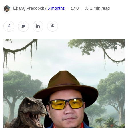
Ekaraj Prakobkit /
5 months
0
1 min read