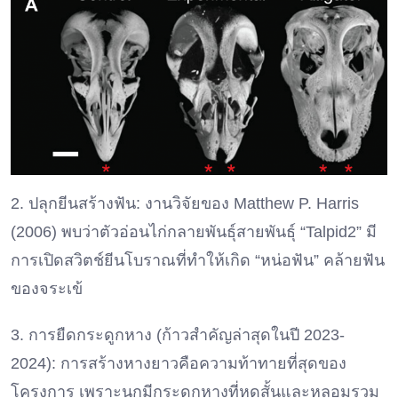
2. ปลุกยีนสร้างฟัน: งานวิจัยของ Matthew P. Harris
(2006) พบว่าตัวอ่อนไก่กลายพันธุ์สายพันธุ์ “Talpid2” มี
การเปิดสวิตช์ยีนโบราณที่ทำให้เกิด “หน่อฟัน” คล้ายฟัน
ของจระเข้
3. การยืดกระดูกหาง (ก้าวสำคัญล่าสุดในปี 2023-
2024): การสร้างหางยาวคือความท้าทายที่สุดของ
โครงการ เพราะนกมีกระดูกหางที่หดสั้นและหลอมรวม