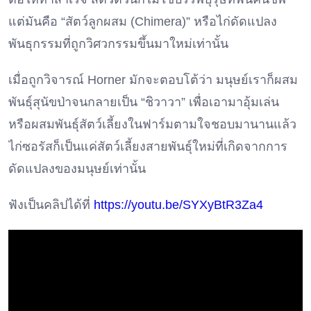
แต่มันคือ “สัตว์ลูกผสม (Chimera)” หรือไก่ดัดแปลง
พันธุกรรมที่ถูกวิศวกรรมขึ้นมาใหม่เท่านั้น
เมื่อถูกวิจารณ์ Horner มักจะตอบโต้ว่า มนุษย์เราก็ผสม
พันธุ์สุนัขป่าจนกลายเป็น “ชิวาวา” เพื่อเอามาอุ้มเล่น
หรือผสมพันธุ์สัตว์เลี้ยงในฟาร์มตามใจชอบมานานแล้ว
ไก่ซอรัสก็เป็นแค่สัตว์เลี้ยงสายพันธุ์ใหม่ที่เกิดจากการ
ดัดแปลงของมนุษย์เท่านั้น
ฟังเป็นคลิปได้ที่
https://youtu.be/SYXyBtR3Za4