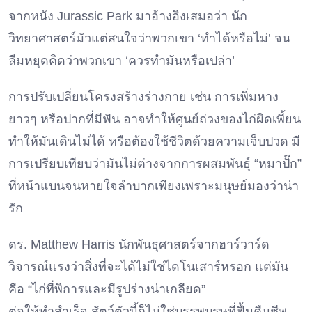
จากหนัง Jurassic Park มาอ้างอิงเสมอว่า นัก
วิทยาศาสตร์มัวแต่สนใจว่าพวกเขา ‘ทำได้หรือไม่’ จน
ลืมหยุดคิดว่าพวกเขา ‘ควรทำมันหรือเปล่า’
การปรับเปลี่ยนโครงสร้างร่างกาย เช่น การเพิ่มหาง
ยาวๆ หรือปากที่มีฟัน อาจทำให้ศูนย์ถ่วงของไก่ผิดเพี้ยน
ทำให้มันเดินไม่ได้ หรือต้องใช้ชีวิตด้วยความเจ็บปวด มี
การเปรียบเทียบว่ามันไม่ต่างจากการผสมพันธุ์ “หมาปั๊ก”
ที่หน้าแบนจนหายใจลำบากเพียงเพราะมนุษย์มองว่าน่า
รัก
ดร. Matthew Harris นักพันธุศาสตร์จากฮาร์วาร์ด
วิจารณ์แรงว่าสิ่งที่จะได้ไม่ใช่ไดโนเสาร์หรอก แต่มัน
คือ “ไก่ที่พิการและมีรูปร่างน่าเกลียด”
ต่อให้ทำสำเร็จ สัตว์ตัวนี้ก็ไม่ใช่บรรพบุรุษที่ฟื้นคืนชีพ