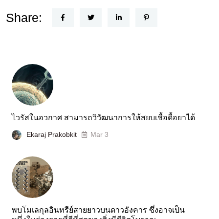
Share:
ไวรัสในอวกาศ สามารถวิวัฒนาการให้สยบเชื้อดื้อยาได้
Ekaraj Prakobkit
Mar 3
พบโมเลกุลอินทรีย์สายยาวบนดาวอังคาร ซึ่งอาจเป็น