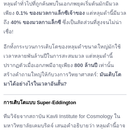
หลุมดำทั่วไปที่ถูกค้นพบในเอกภพยุคเริ่มต้นมักมีมวล
เพียง
0.1% ของมวลกาแล็กซีเจ้าของ
แต่หลุมดำนี้มีมวล
ถึง
40% ของมวลกาแล็กซี
ซึ่งเป็นสัดส่วนที่สูงจนไม่น่า
เชื่อ!
อีกทั้งกระบวนการเติบโตของหลุมดำขนาดใหญ่มักใช้
เวลาหลายพันล้านปีในการสะสมมวล แต่หลุมดำนี้
ปรากฏตัวเมื่อเอกภพมีอายุเพียง
800 ล้านปี
เท่านั้น
สร้างคำถามใหญ่ให้กับวงการวิทยาศาสตร์:
มันเติบโต
มาได้อย่างไรในเวลาอันสั้น?
การเติบโตแบบ Super-Eddington
ทีมวิจัยจากสถาบัน Kavli Institute for Cosmology ใน
มหาวิทยาลัยเคมบริดจ์ เสนอคำอธิบายว่า หลุมดำนี้อาจ