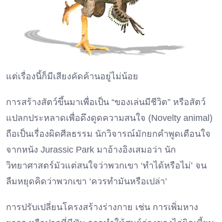
แต่เรื่องนี้ก็มีเสียงคัดค้านอยู่ไม่น้อย
การสร้างสัตว์ขึ้นมาเพื่อเป็น “ของเล่นมีชีวิต” หรือสัตว์
แปลกประหลาดเพื่อดึงดูดความสนใจ (Novelty animal)
ถือเป็นเรื่องผิดศีลธรรม นักวิจารณ์มักยกคำพูดเตือนใจ
จากหนัง Jurassic Park มาอ้างอิงเสมอว่า นัก
วิทยาศาสตร์มัวแต่สนใจว่าพวกเขา ‘ทำได้หรือไม่’ จน
ลืมหยุดคิดว่าพวกเขา ‘ควรทำมันหรือเปล่า’
การปรับเปลี่ยนโครงสร้างร่างกาย เช่น การเพิ่มหาง