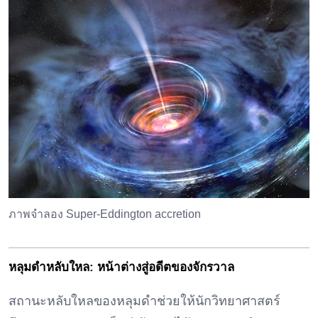
ภาพจำลอง Super-Eddington accretion
หลุมดำหลับใหล: หน้าต่างสู่อดีตของจักรวาล
สถานะหลับใหลของหลุมดำช่วยให้นักวิทยาศาสตร์