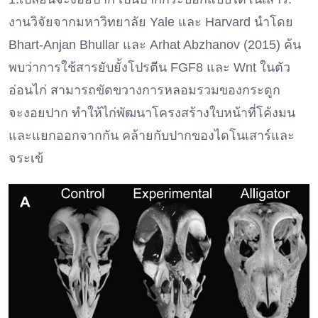
งานวิจัยจากมหาวิทยาลัย Yale และ Harvard นำโดย
Bhart-Anjan Bhullar และ Arhat Abzhanov (2015) ค้น
พบว่าการใช้สารยับยั้งโปรตีน FGF8 และ Wnt ในตัว
อ่อนไก่ สามารถขัดขวางการหลอมรวมของกระดูก
จะงอยปาก ทำให้ไก่พัฒนาโครงสร้างใบหน้าที่โค้งมน
และแยกออกจากกัน คล้ายกับปากของไดโนเสาร์และ
จระเข้