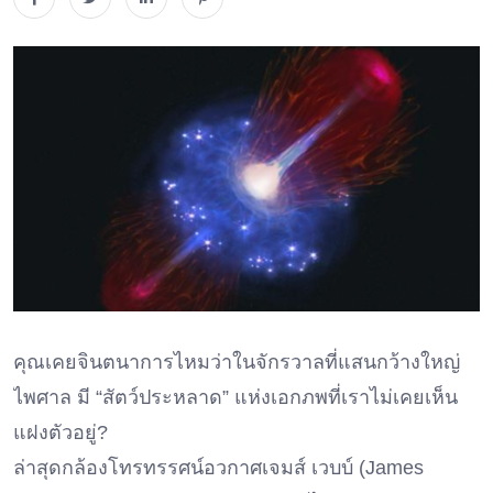
คุณเคยจินตนาการไหมว่าในจักรวาลที่แสนกว้างใหญ่
ไพศาล มี “สัตว์ประหลาด” แห่งเอกภพที่เราไม่เคยเห็น
แฝงตัวอยู่?
ล่าสุดกล้องโทรทรรศน์อวกาศเจมส์ เวบบ์ (James