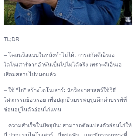
TL;DR
– โคลนนิงแบบในหนังทำไม่ได้: การสกัดดีเอ็นเอ
ไดโนเสาร์จากอำพันเป็นไปไม่ได้จริง เพราะดีเอ็นเอ
เสื่อมสลายไปหมดแล้ว
– ใช้ “ไก่” สร้างไดโนเสาร์: นักวิทยาศาสตร์ใช้วิธี
วิศวกรรมย้อนรอย เพื่อปลุกยีนบรรพบุรุษดึกดำบรรพ์ที่
ซ่อนอยู่ในตัวอ่อนไก่แทน
– ความสำเร็จในปัจจุบัน: สามารถดัดแปลงตัวอ่อนไก่ให้
มี ปากแบบไดโนเสาร์ , มีหน่อฟัน , และมีกระดูกหางที่