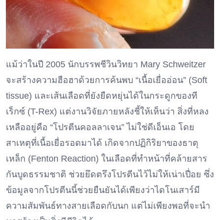
แม้ว่าในปี 2005 นักบรรพชีวินวิทยา Mary Schweitzer
จะสร้างความฮือฮาด้วยการค้นพบ “เนื้อเยื่ออ่อน” (Soft
tissue) และเส้นเลือดที่ยังยืดหยุ่นได้ในกระดูกของที
เร็กซ์ (T-Rex) แต่งานวิจัยภายหลังชี้ให้เห็นว่า สิ่งที่หลง
เหลืออยู่คือ “โปรตีนคอลลาเจน” ไม่ใช่ดีเอ็นเอ โดย
สาเหตุที่เนื้อเยื่อรอดมาได้ เกิดจากปฏิกิริยาของธาตุ
เหล็ก (Fenton Reaction) ในเลือดที่ทำหน้าที่คล้ายสาร
กันบูดธรรมชาติ ช่วยยึดตรึงโปรตีนไว้ไม่ให้เน่าเปื่อย ซึ่ง
ข้อมูลจากโปรตีนนี้ช่วยยืนยันได้เพียงว่าไดโนเสาร์มี
ความสัมพันธ์ทางสายเลือดกับนก แต่ไม่เพียงพอที่จะนำ