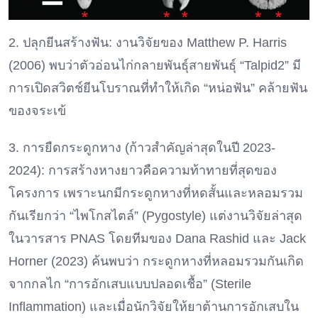
2. ปลุกยีนสร้างฟัน: งานวิจัยของ Matthew P. Harris
(2006) พบว่าตัวอ่อนไก่กลายพันธุ์สายพันธุ์ “Talpid2” มี
การเปิดสวิตช์ยีนโบราณที่ทำให้เกิด “หน่อฟัน” คล้ายฟัน
ของจระเข้
3. การยืดกระดูกหาง (ก้าวสำคัญล่าสุดในปี 2023-
2024): การสร้างหางยาวคือความท้าทายที่สุดของ
โครงการ เพราะนกมีกระดูกหางที่หดสั้นและหลอมรวม
กันเรียกว่า “ไพโกสไตล์” (Pygostyle) แต่งานวิจัยล่าสุด
ในวารสาร PNAS โดยทีมของ Dana Rashid และ Jack
Horner (2023) ค้นพบว่า กระดูกหางที่หลอมรวมกันเกิด
จากกลไก “การอักเสบแบบปลอดเชื้อ” (Sterile
Inflammation) และเมื่อนักวิจัยให้ยาต้านการอักเสบใน