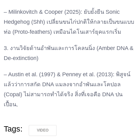
– Milinkovitch & Cooper (2025): ยับยั้งยีน Sonic
Hedgehog (Shh) เปลี่ยนขนไก่ปกติให้กลายเป็นขนแบบ
ท่อ (Proto-feathers) เหมือนไดโนเสาร์ยุคแรกเริ่ม
3. งานวิจัยด้านอำพันและการโคลนนิ่ง (Amber DNA &
De-extinction)
– Austin et al. (1997) & Penney et al. (2013): พิสูจน์
แล้วว่าการสกัด DNA แมลงจากอำพันและโคปอล
(Copal) ไม่สามารถทำได้จริง สิ่งที่เจอคือ DNA ปน
เปื้อน,
Tags:
VIDEO