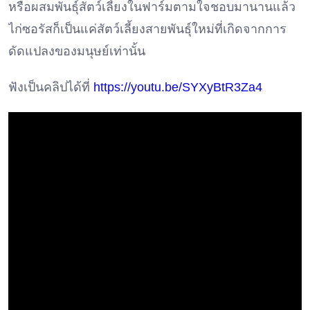
หรือผสมพันธุ์สัตว์เลี้ยงในฟาร์มตามใจชอบมานานแล้ว
ไก่ซอรัสก็เป็นแค่สัตว์เลี้ยงสายพันธุ์ใหม่ที่เกิดจากการ
ดัดแปลงของมนุษย์เท่านั้น
ฟังเป็นคลิปได้ที่
https://youtu.be/SYXyBtR3Za4